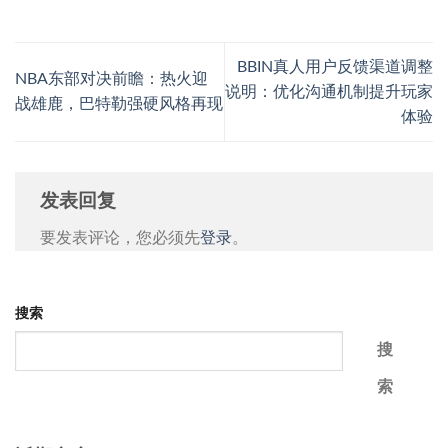
BBIN真人用户反馈渠道调整
NBA东部对决前瞻：热火迎
说明：优化沟通机制提升玩家
战雄鹿，巴特勒强硬风格再现
体验
发表回复
要发表评论，您必须先
登录
。
搜索
搜
索