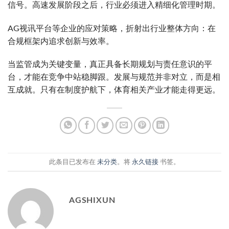
信号。高速发展阶段之后，行业必须进入精细化管理时期。
AG视讯平台等企业的应对策略，折射出行业整体方向：在
合规框架内追求创新与效率。
当监管成为关键变量，真正具备长期规划与责任意识的平
台，才能在竞争中站稳脚跟。发展与规范并非对立，而是相
互成就。只有在制度护航下，体育相关产业才能走得更远。
此条目已发布在
未分类
。将
永久链接
书签。
AGSHIXUN