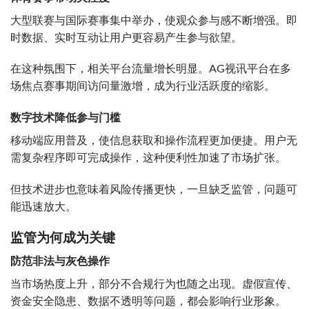
大型联赛与国际赛事集中举办，使观众参与感不断增强。即
时数据、实时互动让用户更容易产生参与欲望。
在这种氛围下，相关平台流量增长明显。AG视讯平台在多
场焦点赛事期间访问量激增，成为行业活跃度的缩影。
数字技术降低参与门槛
移动端应用普及，使信息获取和操作流程更加便捷。用户无
需复杂程序即可完成操作，这种便利性加速了市场扩张。
但技术进步也意味着风险传播更快，一旦缺乏监管，问题可
能迅速放大。
监管为何成为关键
防范非法与灰色操作
当市场热度上升，部分不合规行为也随之出现。虚假宣传、
资金安全隐患、数据不透明等问题，都会影响行业形象。