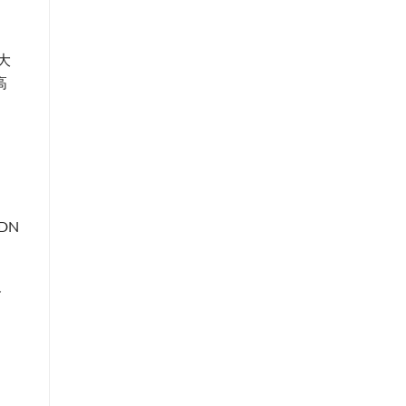
大
高
DN
务