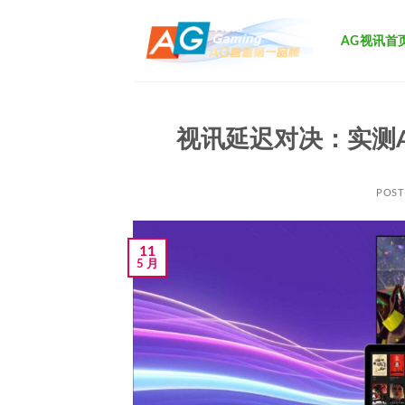
跳
到
AG视讯首
内
容
视讯延迟对决：实测A
POS
11
5 月