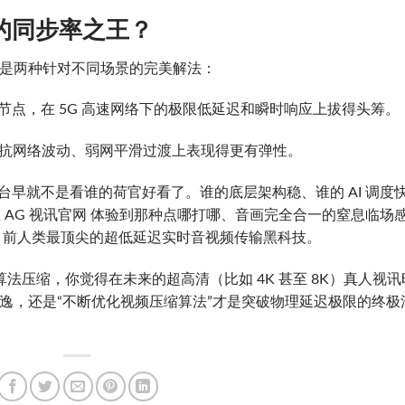
时代的同步率之王？
更像是两种针对不同场景的完美解法：
边缘节点，在 5G 高速网络下的极限低延迟和瞬时响应上拔得头筹。
在对抗网络波动、弱网平滑过渡上表现得更有弹性。
挑平台早就不是看谁的荷官好看了。谁的底层架构稳、谁的 AI 调度
在 AG 视讯官网 体验到那种点哪打哪、音画完全合一的窒息临场
目前人类最顶尖的超低延迟实时音视频传输黑科技。
A 的算法压缩，你觉得在未来的超高清（比如 4K 甚至 8K）真人视讯
永逸，还是“不断优化视频压缩算法”才是突破物理延迟极限的终极