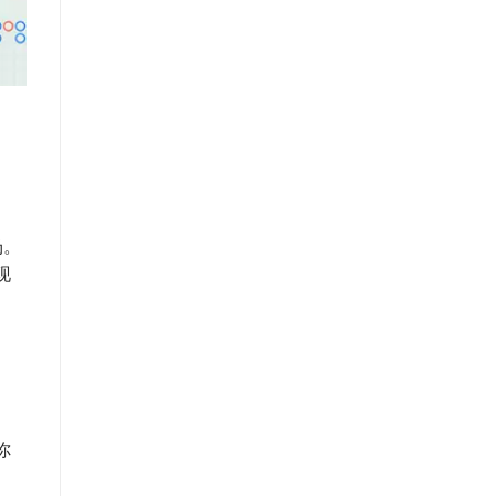
场。
现
你