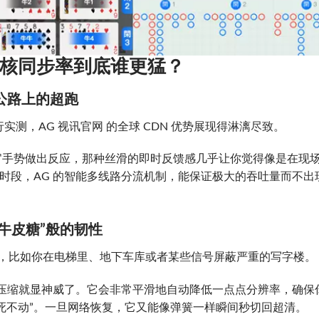
硬核同步率到底谁更猛？
速公路上的超跑
进行实测，AG 视讯官网 的全球 CDN 优势展现得淋漓尽致。
官手势做出反应，那种丝滑的即时反馈感几乎让你觉得像是在现
”时段，AG 的智能多线路分流机制，能保证极大的吞吐量而不出
“牛皮糖”般的韧性
格，比如你在电梯里、地下车库或者某些信号屏蔽严重的写字楼。
率压缩就显神威了。它会非常平滑地自动降低一点点分辨率，确保
死不动”。一旦网络恢复，它又能像弹簧一样瞬间秒切回超清。