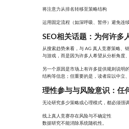
将注意力从排名转移至策略结构
运用固定流程（如深呼吸、暂停）避免连
SEO相关话题：为何许多人
从搜索趋势来看，与 AG 真人竞赛策略
与游戏，而是因为许多人希望从分析角度
另一个原因是市场上有许多提供规则说明的
结构等信息；但重要的是，读者应以中立
理性参与与风险意识：任
无论研究多少策略或心理模式，都必须强
线上真人竞赛存在风险与不确定性
数据研究不能消除系统随机性。