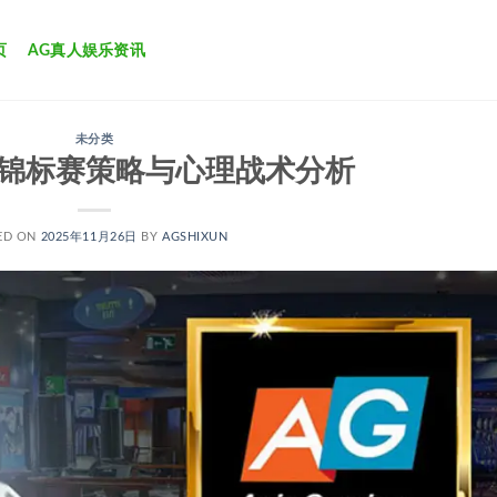
页
AG真人娱乐资讯
未分类
上锦标赛策略与心理战术分析
ED ON
2025年11月26日
BY
AGSHIXUN