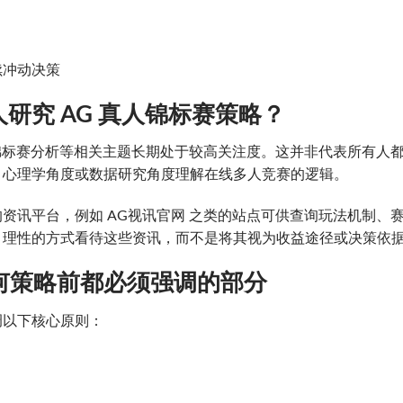
续冲动决策
研究 AG 真人锦标赛策略？
、锦标赛分析等相关主题长期处于较高关注度。这并非代表所有人
、心理学角度或数据研究角度理解在线多人竞赛的逻辑。
资讯平台，例如 AG视讯官网 之类的站点可供查询玩法机制、
、理性的方式看待这些资讯，而不是将其视为收益途径或决策依
何策略前都必须强调的部分
调以下核心原则：