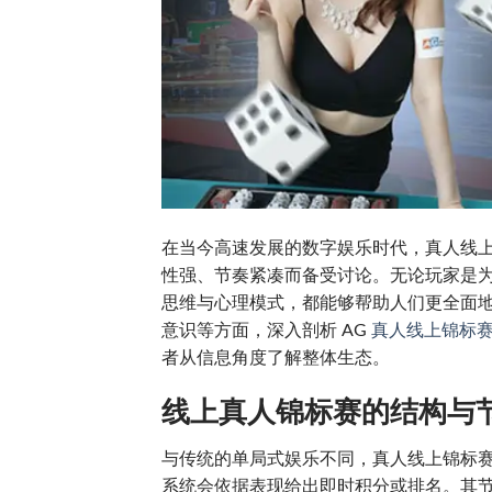
在当今高速发展的数字娱乐时代，真人线上
性强、节奏紧凑而备受讨论。无论玩家是
思维与心理模式，都能够帮助人们更全面
意识等方面，深入剖析 AG
真人线上锦标
者从信息角度了解整体生态。
线上真人锦标赛的结构与
与传统的单局式娱乐不同，真人线上锦标赛
系统会依据表现给出即时积分或排名。其