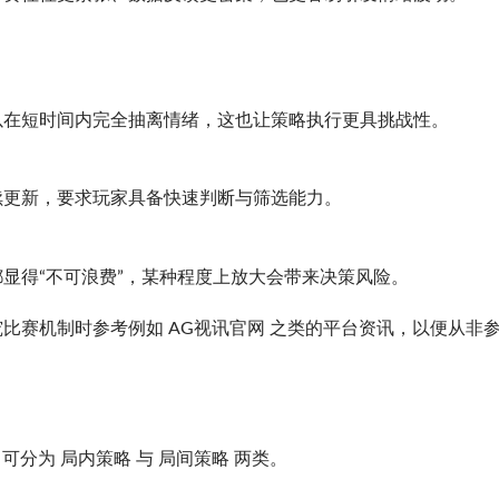
以在短时间内完全抽离情绪，这也让策略执行更具挑战性。
续更新，要求玩家具备快速判断与筛选能力。
显得“不可浪费”，某种程度上放大会带来决策风险。
比赛机制时参考例如 AG视讯官网 之类的平台资讯，以便从非
可分为 局内策略 与 局间策略 两类。