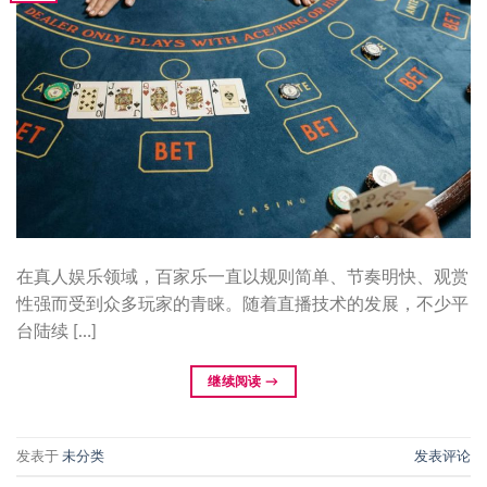
在真人娱乐领域，百家乐一直以规则简单、节奏明快、观赏
性强而受到众多玩家的青睐。随着直播技术的发展，不少平
台陆续 […]
继续阅读
→
发表于
未分类
发表评论