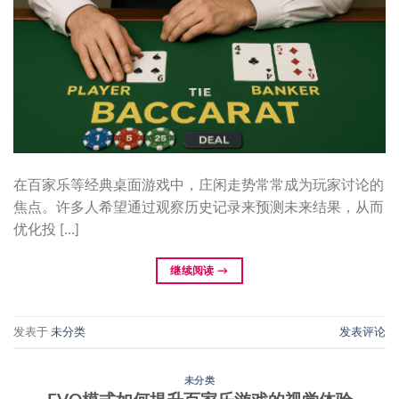
在百家乐等经典桌面游戏中，庄闲走势常常成为玩家讨论的
焦点。许多人希望通过观察历史记录来预测未来结果，从而
优化投 […]
继续阅读
→
发表于
未分类
发表评论
未分类