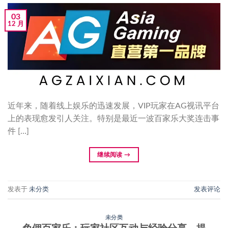
03
12 月
近年来，随着线上娱乐的迅速发展，VIP玩家在AG视讯平台
上的表现愈发引人关注。特别是最近一波百家乐大奖连击事
件 […]
继续阅读
→
发表于
未分类
发表评论
未分类