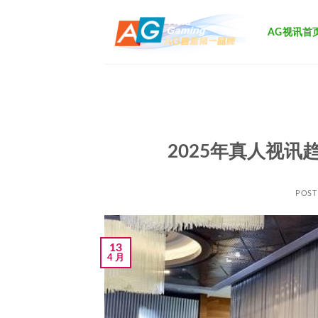
跳
到
AG视讯首
内
容
2025年真人视讯
POS
13
4 月